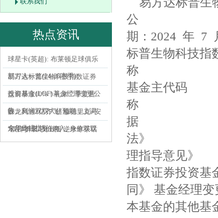
易方达标普生物
联系我们
公 
热点资讯
期：2024 
标普生物科技指数
球星卡(英超): 布莱顿足球俱乐
称 易方达标
部27人一览(24-25赛季)
易方达标普生物科技指数证券
基金主代码 
投资基金(LOF)基金经理变更公
盘前暴涨10%！礼来二季度营
称 易方达
告
收、利润双双大超预期，上调
卧龙凤雏2亿齐飞! 穆德里克+安
据 《公开
全年业绩指引 |
东尼均1亿总价购入, 身价双双
“汉洋折衷”美出圈 逆水寒茶话
法》 《
猛跌
会洋装火成春日穿搭最新潮
理指导意
指数证券
同》 基金经
本基金的其他基